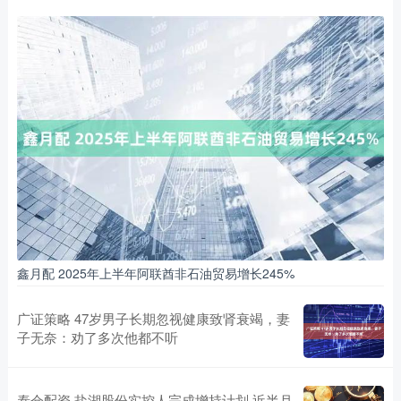
鑫月配 2025年上半年阿联酋非石油贸易增长245%
广证策略 47岁男子长期忽视健康致肾衰竭，妻
子无奈：劝了多次他都不听
泰仓配资 盐湖股份实控人完成增持计划 近半月