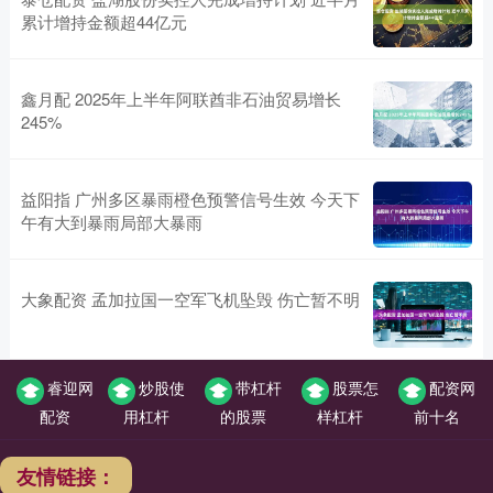
累计增持金额超44亿元
鑫月配 2025年上半年阿联酋非石油贸易增长
245%
益阳指 广州多区暴雨橙色预警信号生效 今天下
午有大到暴雨局部大暴雨
大象配资 孟加拉国一空军飞机坠毁 伤亡暂不明
睿迎网
炒股使
带杠杆
股票怎
配资网
配资
用杠杆
的股票
样杠杆
前十名
友情链接：