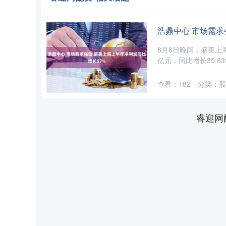
浩鼎中心 市场需求
8月6日晚间，盛美上海
亿元，同比增长35.83
查看：
182
分类：
股
睿迎网