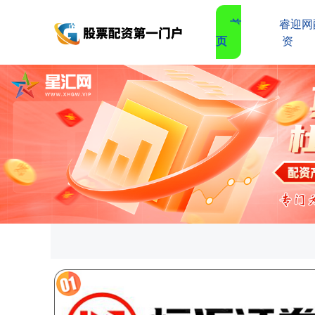
首
睿迎网
页
资