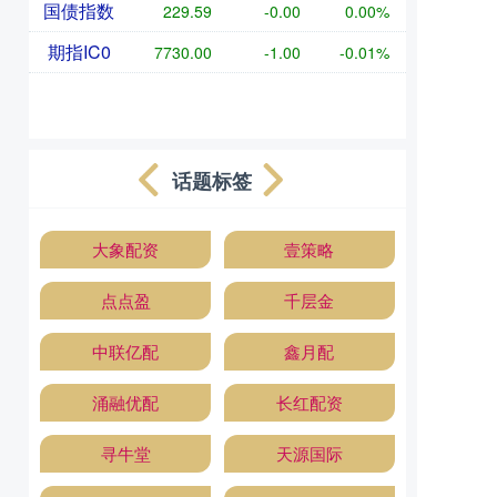
国债指数
229.59
-0.00
0.00%
期指IC0
7730.00
-1.00
-0.01%
话题标签
大象配资
壹策略
点点盈
千层金
中联亿配
鑫月配
涌融优配
长红配资
寻牛堂
天源国际