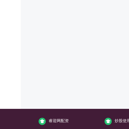
睿迎网配资
炒股使