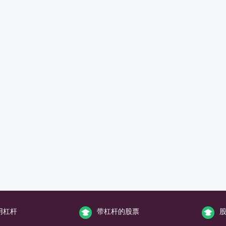
用杠杆
带杠杆的股票