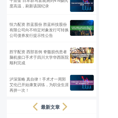
千层金 日本群马县观测到416摄氏
度高温，刷新该国纪录
恒力配资 胜蓝股份 胜蓝科技股份
有限公司向不特定对象发行可转换
公司债券发行提示性公告
胜宇配资 西部首例 脊髓损伤患者
脑机接口手术于四川大学华西医院
顺利完成
泸深策略 真自律！手术才一周郭
艾伦已开始康复训练，为职业生涯
再拼一次！
最新文章