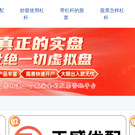
配
炒股使用杠
带杠杆的股
股票怎样杠
杆
票
杆