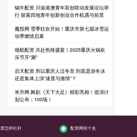
锅牛配资 川渝港澳青年双创联动发展论坛举
行 探索四地青年创新创业合作机遇与前景
魔投网 雪季狂欢开始！重庆市第七届冰雪运
动季燃情启幕
领航配资 共赴热辣盛宴！2025重庆火锅欢
乐节开“涮”
启天配资 所以重庆人过冬至 到底是游冬泳
还是集体上演“速度与激情”？
米升网 舞剧《天下大足》精彩亮相！巡演计
划公布：100场！
股票怎样杠杆
配资网前十名