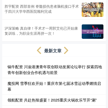
胜宇配资 西部首例 脊髓损伤患者脑机接口手术
于四川大学华西医院顺利完成
泸深策略 真自律！手术才一周郭艾伦已开始康
复训练，为职业生涯再拼一次！
最新文章
锅牛配资 川渝港澳青年双创联动发展论坛举行 探索四地
青年创新创业合作机遇与前景
魔投网 雪季狂欢开始！重庆市第七届冰雪运动季燃情启
幕
领航配资 共赴热辣盛宴！2025重庆火锅欢乐节开“涮”