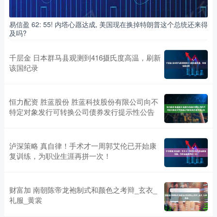
易信盈 62: 55! 内塔心愿达成, 美国现在换掉特朗普这个总统还来得
及吗?
千层金 日本群马县观测到416摄氏度高温，刷新
该国纪录
恒力配资 胜蓝股份 胜蓝科技股份有限公司向不
特定对象发行可转换公司债券发行提示性公告
泸深策略 真自律！手术才一周郭艾伦已开始康
复训练，为职业生涯再拼一次！
财富加 南朝陈帝龙袍制式和颜色之考辩_玄衣_
礼服_黄裳