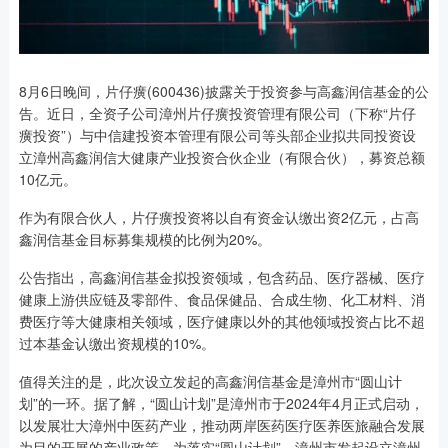
8月6日晚间，片仔癀(600436)披露关于投资参与高鑫润信基金的公
告。近日，全资子公司漳州片仔癀投资管理有限公司（下称“片仔
癀投资”）与中信建投资本管理有限公司等头部企业拟共同投资设
立漳州高鑫润信大健康产业投资合伙企业（有限合伙），募资总额
10亿元。
作为有限合伙人，片仔癀投资将以自有资金认缴出资2亿元，占高
鑫润信基金目标募集规模的比例为20%。
公告指出，高鑫润信基金拟投资领域，包含药品、医疗器械、医疗
健康上游供应链及零部件、食品保健品、合成生物、化工材料、消
费医疗等大健康相关领域，医疗健康以外的其他领域投资占比不超
过本基金认缴出资规模的10%。
值得关注的是，此次设立发起的高鑫润信基金是漳州市“圆山计
划”的一环。据了解，“圆山计划”是漳州市于2024年4月正式启动，
以发展壮大漳州中医药产业，推动两岸医药医疗医养医旅融合发展
为目的开展的产业政策。为落实“圆山计划”，漳州市发起设立漳州