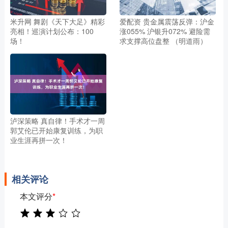
米升网 舞剧《天下大足》精彩
爱配资 贵金属震荡反弹：沪金
亮相！巡演计划公布：100
涨055% 沪银升072% 避险需
场！
求支撑高位盘整 （明道雨）
泸深策略 真自律！手术才一周
郭艾伦已开始康复训练，为职
业生涯再拼一次！
相关评论
本文评分
*