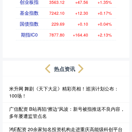
创业板指
3563.12
+47.56
+1.35%
基金指数
7242.10
+12.30
+0.17%
国债指数
229.69
+0.10
+0.04%
期指IC0
7877.80
+164.40
+2.13%
热点资讯
米升网 舞剧《天下大足》精彩亮相！巡演计划公布：
100场！
广信配资 B站再陷“擦边”风波：新号被指推送不良内容，
多年屡遭监管点名
鸿E配资 20余家知名投资机构走进重庆高能级科创平台