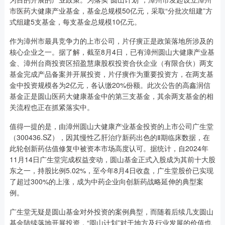
市医药大健康产业基金，基金总规模50亿元，采取“分批次组建”方
式组建5支基金，每支基金总规模10亿元。
作为漳州市最具竞争力的上市公司，片仔癀正是政策落地所涉及的
核心企业之一。据了解，截至8月4日，已有漳州圆山大健康产业基
金、漳州台商投资区招盈慧康股权投资合伙企业（有限合伙）两支
基金完成产品备案并开展投资，片仔癀作为重要投资方，在两支基
金中投资规模各为2亿元，各认缴20%份额。此次公告的高鑫润信
基金正是圆山医药大健康基金中的第三支基金，其余两支基金的相
关流程也正在抓紧落实中。
值得一提的是，由漳州圆山大健康产业基金投资的上市公司广生堂
（300436.SZ），因其慢性乙肝治疗新药出色的Ⅱ期临床数据，在
此轮创新药估值修复中被资本市场高度认可。据统计，自2024年
11月14日广生堂完成权益变动，圆山基金正式入股成为其前十大股
东之一，持股比例5.02%，至今年8月4日收盘，广生堂股价已实现
了超过300%的上涨，成为中药企业向创新药战略延伸的典型案
例。
广生堂无疑是圆山基金对外投资的案例典型，而随着后续几支圆山
基金陆续落地开展投资，“圆山计划”对于地方及行业发展的价值也